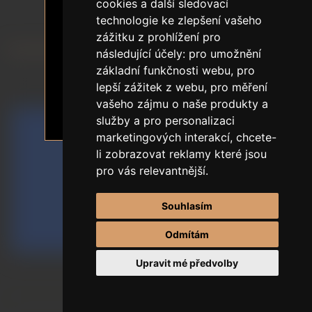
18+ OVĚŘENÍ VĚKU
cookies a další sledovací
Všechny sexdolls
technologie ke zlepšení vašeho
Obsah stránek zobrazuje sexuální
SLEVA NA PRVNÍ OBJEDNÁVKU
zážitku z prohlížení pro
tématiku.
následující účely:
pro umožnění
Je mi 18 a více let.
základní funkčnosti webu
,
pro
Sklad EU
lepší zážitek z webu
,
pro měření
vašeho zájmu o naše produkty a
Chci vstoupit
Odejít
služby a pro personalizaci
marketingových interakcí
,
chcete-
li zobrazovat reklamy které jsou
pro vás relevantnější
.
Souhlasím
Odmítám
Upravit mé předvolby
Seřadit podle