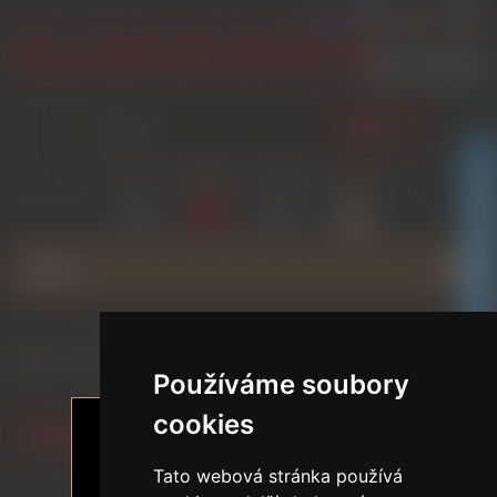
HLEDAT
PŘIHLÁSIT
SEZNAM
POROVNAT
GLAMOURICA KLUBOVÁ SLEVA
NÁKUPNÍ
PŘÁNÍ
(0)
(0)
KOŠÍK
(0)
MENU
Domů
/
Všechny sexdolls
Používáme soubory
cookies
Filtrovat podle preferencí
Tato webová stránka používá