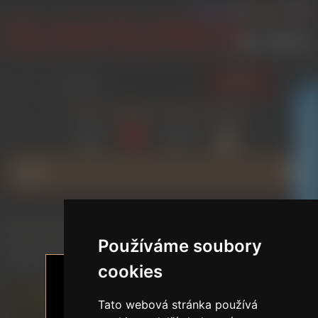
HLEDAT
PŘIHLÁSIT
SEZNAM
POROVNAT
GLAMOURICA KLUBOVÁ SLEVA
NÁKUPNÍ
PŘÁNÍ
(0)
(0)
KOŠÍK
(0)
MENU
Domů
/
ZNAČKY
/
LUSANDY DOLL
/
Používáme soubory
Naomi Swan / 165 cm / D Cup / Silikonová Realistická Sexdoll
cookies
Tato webová stránka používá