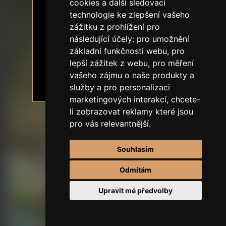
18+ OVĚŘENÍ VĚKU
cookies a další sledovací
technologie ke zlepšení vašeho
Obsah stránek zobrazuje sexuální
SLEVA NA PRVNÍ OBJEDNÁVKU
zážitku z prohlížení pro
tématiku.
následující účely:
pro umožnění
Je mi 18 a více let.
základní funkčnosti webu
,
pro
lepší zážitek z webu
,
pro měření
vašeho zájmu o naše produkty a
Chci vstoupit
Odejít
služby a pro personalizaci
marketingových interakcí
,
chcete-
li zobrazovat reklamy které jsou
pro vás relevantnější
.
Souhlasím
Odmítám
Upravit mé předvolby